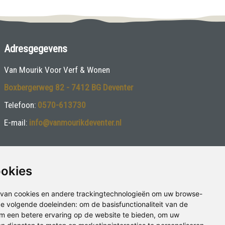
Adresgegevens
Van Mourik Voor Verf & Wonen
Boxbergerweg 82 - 7412 BG Deventer
Telefoon:
0570-613730
E-mail:
info@vanmourikdeventer.nl
ookies
van cookies en andere trackingtechnologieën om uw browse-
 de volgende doeleinden:
om de basisfunctionaliteit van de
m een betere ervaring op de website te bieden
,
om uw