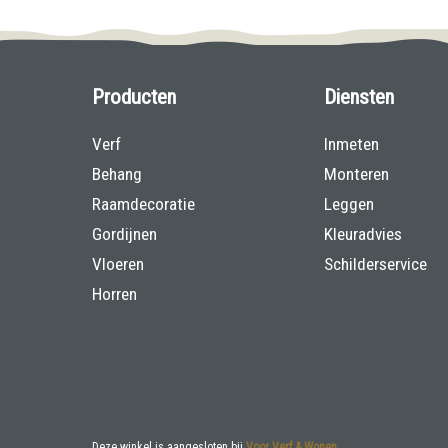
Producten
Diensten
Verf
Inmeten
Behang
Monteren
Raamdecoratie
Leggen
Gordijnen
Kleuradvies
Vloeren
Schilderservice
Horren
Deze winkel is aangesloten bij
Voor Verf & Wonen